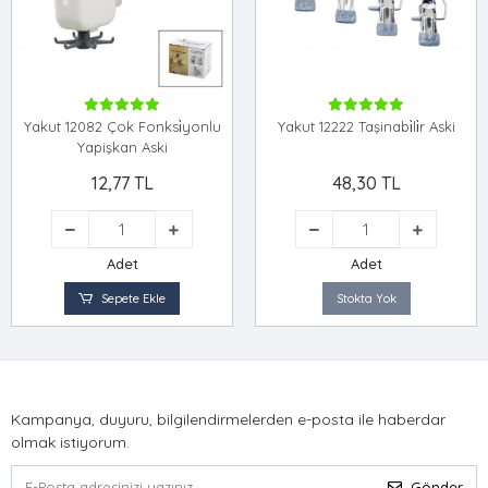
Yakut 12082 Çok Fonksi̇yonlu
Yakut 12222 Taşinabi̇li̇r Aski
Yapişkan Aski
12,77 TL
48,30 TL
Adet
Adet
Sepete Ekle
Stokta Yok
Kampanya, duyuru, bilgilendirmelerden e-posta ile haberdar
olmak istiyorum.
Gönder