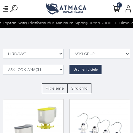
0
 Toptan Satış Platformudur. Minimum Sipariş Tutarı 2000 TL Olmalıdı
Ürünleri Listele
Filtreleme
Sıralama