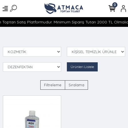
0
 Toptan Satış Platformudur. Minimum Sipariş Tutarı 2000 TL Olmalıdı
Ürünleri Listele
Filtreleme
Sıralama