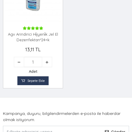
Agv Arindirici Hi̇jyeni̇k Jel El
Dezenfektan*24=k
13,11 TL
Adet
Sepete Ekle
Kampanya, duyuru, bilgilendirmelerden e-posta ile haberdar
olmak istiyorum.
Gönder