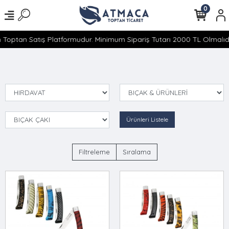
0
 Toptan Satış Platformudur. Minimum Sipariş Tutarı 2000 TL Olmalıdır
Ürünleri Listele
Filtreleme
Sıralama