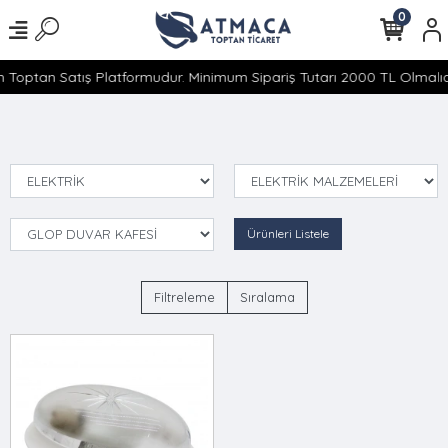
0
 Toptan Satış Platformudur. Minimum Sipariş Tutarı 2000 TL Olmalıdı
Ürünleri Listele
Filtreleme
Sıralama