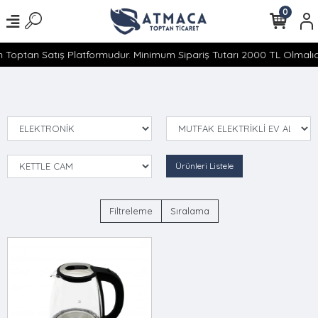
0
 Toptan Satış Platformudur. Minimum Sipariş Tutarı 2000 TL Olmalıdı
Ürünleri Listele
Filtreleme
Sıralama