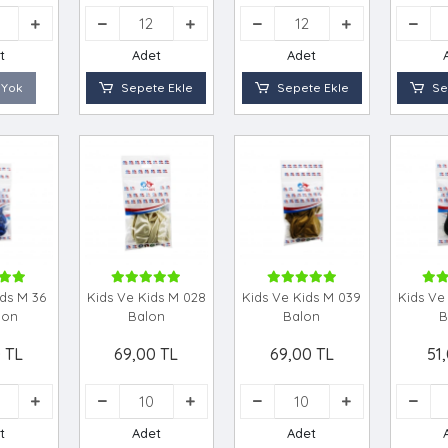
t
Adet
Adet
 Yok
Sepete Ekle
Sepete Ekle
Se
ids M 36
Kids Ve Kids M 028
Kids Ve Kids M 039
Kids Ve
lon
Balon
Balon
B
 TL
69,00 TL
69,00 TL
51
t
Adet
Adet