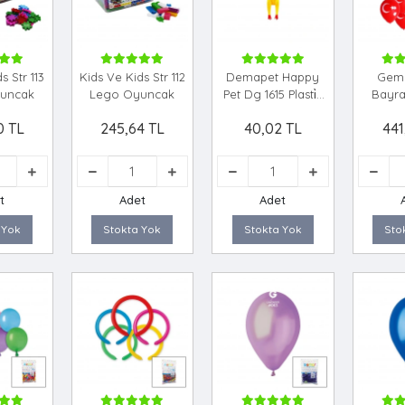
s Str 113
Kids Ve Kids Str 112
Demapet Happy
Gem
uncak
Lego Oyuncak
Pet Dg 1615 Plasti̇k
Bayra
Oyuncak
0 TL
245,64 TL
40,02 TL
441
t
Adet
Adet
 Yok
Stokta Yok
Stokta Yok
Sto