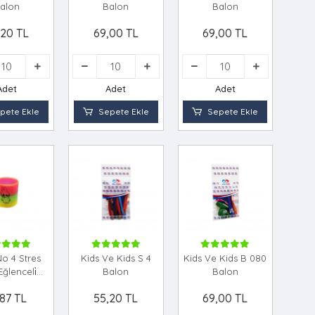
alon
Balon
Balon
,20 TL
69,00 TL
69,00 TL
Adet
Adet
Adet
pete Ekle
Sepete Ekle
Sepete Ekle
 No 4 Stres
Kids Ve Kids S 4
Kids Ve Kids B 080
Eğlenceli̇
Balon
Balon
̇ Plasti̇k
,87 TL
55,20 TL
69,00 TL