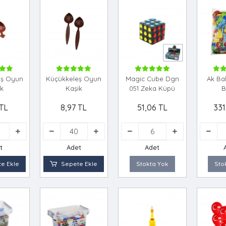
eş Oyun
Küçükkeleş Oyun
Magic Cube Dgn
Ak Ba
ik
Kaşik
051 Zeka Küpü
B
 TL
8,97 TL
51,06 TL
331
t
Adet
Adet
e Ekle
Sepete Ekle
Stokta Yok
Sto