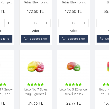
Karışık )
Tetri̇s Elektroni̇k
Tetri̇s Elektroni̇k
B
s )
Oyun
Oyun
 TL
172,50 TL
172,50 TL
55
0x100
t
Adet
Adet
e Ekle
Sepete Ekle
Sepete Ekle
Se
597 Snow
İbi̇co No 7 Stres
İbi̇co No 5 Eğlenceli̇
İbi̇co
ray Kar
Yayi Eğlenceli̇
Renkli̇ Plasti̇k
Yayi 
150ml
Renkli̇ Plasti̇k
Renkli
 TL
39,33 TL
22,77 TL
15