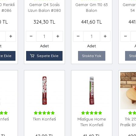
 Renkli̇
Gemar D4 Sosi̇s
Gemar Gm 110 63
Gemar 
n #086
Uzun Balon #080
Balon
54
0 TL
324,30 TL
441,60 TL
441
t
Adet
Adet
e Ekle
Sepete Ekle
Stokta Yok
Sto
feti̇
Tkm Konfeti̇
Mi̇sti̇gue Home
Trk 2
Tkm Konfeti̇
Prati̇k 
Sofra 