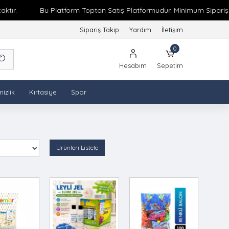
Bu Platform Toptan Satış Platformudur. Minimum Sipariş Tutarı 2
Sipariş Takip
Yardım
İletişim
0
Hesabım
Sepetim
izlik
Kırtasiye
Spor
Ürünleri Listele