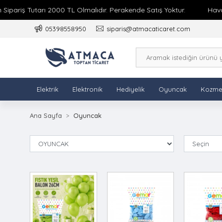
Tutarı 2000 TL Olmalıdır. Perakende Satış Yoktur.
Havale / EFT
05398558950
siparis@atmacaticaret.com
Elektrik
Elektronik
Hediyelik
Oyuncak
Kozme
Ana Sayfa
Oyuncak