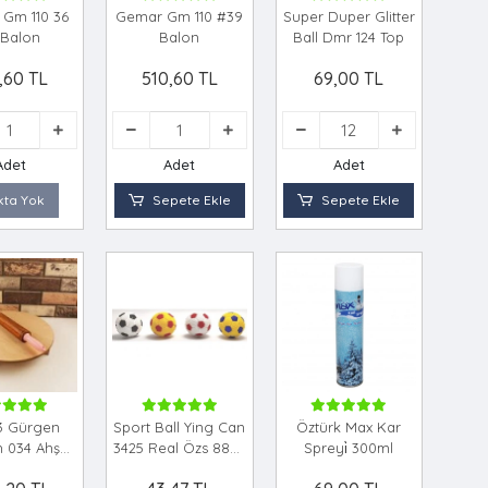
Gm 110 36
Gemar Gm 110 #39
Super Duper Glitter
 Balon
Balon
Ball Dmr 124 Top
,60 TL
510,60 TL
69,00 TL
Adet
Adet
Adet
kta Yok
Sepete Ekle
Sepete Ekle
13 Gürgen
Sport Ball Ying Can
Öztürk Max Kar
Bh 034 Ahşap
3425 Real Özs 8893
Spreyi̇ 300ml
Seti̇ 34cm.
8894 Taraftar Ve