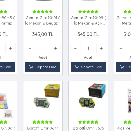
90-45 (
Gemar Gm-90-01 (
Gemar Gm-90-09 (
Gemar G
Kırmızı )
İç Mekan & Beyaz )
İç Mekan & Açık
Metal
' & 26cm
Balon ( 10'' & 26cm
Mavi ) Balon ( 10'' &
Beyaz 
0 TL
345,00 TL
345,00 TL
510
)*1x100
& 100pcs )*1x100
26cm & 100pcs
Balon (
)*1x100
& 100
t
Adet
Adet
e Ekle
Sepete Ekle
Sepete Ekle
Se
 G-90a (
Barotti̇ Dmr 9677
Barotti̇ Dmr 9676
Kids Ve