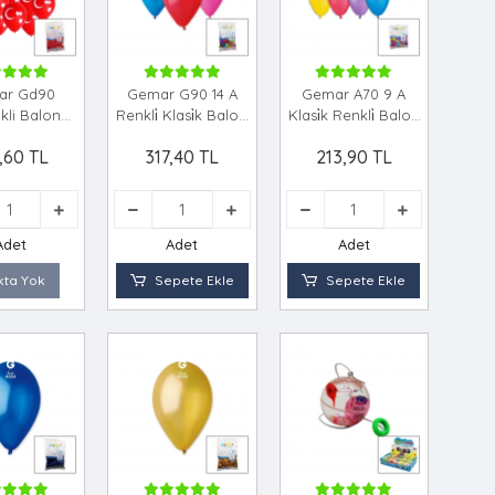
ar Gd90
Gemar G90 14 A
Gemar A70 9 A
kli Balon
Renkli̇ Klasi̇k Balon
Klasi̇k Renkli̇ Balon
#045
#080
#086
,60 TL
317,40 TL
213,90 TL
Adet
Adet
Adet
kta Yok
Sepete Ekle
Sepete Ekle