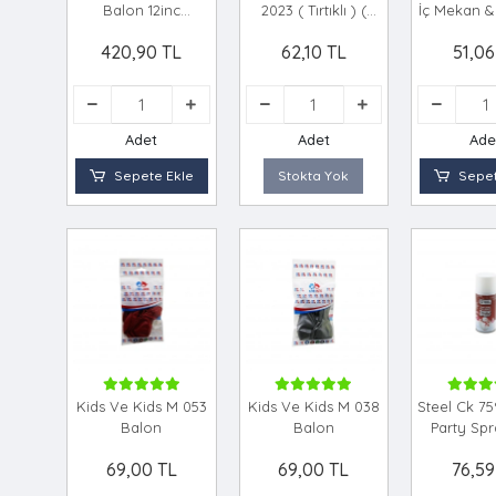
Balon 12inc
2023 ( Tırtıklı ) (
İç Mekan & 
100pcs*1x40
Beyin ) Stres Topu (
( 10pc
420,90 TL
62,10 TL
51,06
Sıkıştırmalı Sulu
Balon*1
Toplar ) ( 65mm
)*12x24
Adet
Adet
Ade
Sepete Ekle
Stokta Yok
Sepet
Kids Ve Kids M 053
Kids Ve Kids M 038
Steel Ck 7
Balon
Balon
Party Sp
Spreyi̇ 
69,00 TL
69,00 TL
76,59