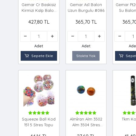
Gemar Cr Baskisiz
Gemar As1 Balon
Gemar Pt20
Kirmizi Kalp Balon
Uzun Burgulu #086
Su Balo
#005
427,80 TL
365,70 TL
365,7
Adet
Adet
Ade
Sepete Ekle
Stokta Yok
Sepet
Squeeze Ball Kod
Almi̇ran Alm 3502
Tkm Kon
151 5 Stres Topu
Alm 3504 Stres
Topu