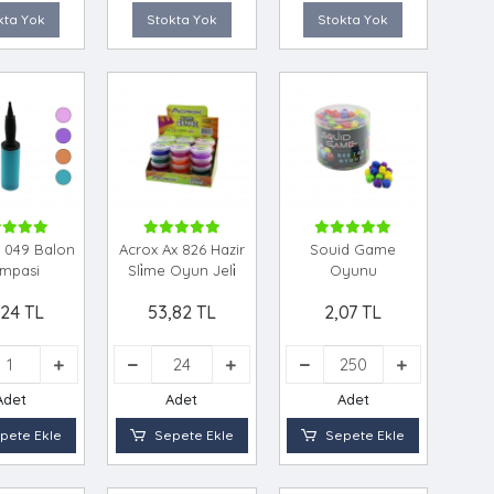
kta Yok
Stokta Yok
Stokta Yok
18 049 Balon
Acrox Ax 826 Hazir
Souid Game
mpasi
Sli̇me Oyun Jeli̇
Oyunu
,24 TL
53,82 TL
2,07 TL
Adet
Adet
Adet
pete Ekle
Sepete Ekle
Sepete Ekle