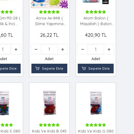
m-110-28 (
Acrox Ax-848 (
Atom Balon (
ik & İnci
Slime Yapımına
Maşallah ) Balon
& Pearl )
Uygun ) Leyli
100pcs*1x40
,60 TL
26,22 TL
420,90 TL
 11'' & 28cm
Jel*12x24
pcs )*1x50
Adet
Adet
Adet
pete Ekle
Sepete Ekle
Sepete Ekle
 Kids S 080
Kids Ve Kids B 045
Kids Ve Kids G 080