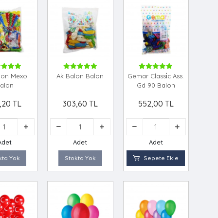
lon Mexo
Ak Balon Balon
Gemar Classi̇c Ass.
alon
Gd 90 Balon
,20 TL
303,60 TL
552,00 TL
Adet
Adet
Adet
kta Yok
Stokta Yok
Sepete Ekle