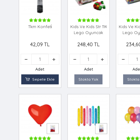
Tkm Konfeti̇
Kids Ve Kids Str 114
Kids Ve Kid
Lego Oyuncak
Lego Oy
42,09 TL
248,40 TL
234,6
Adet
Adet
Ade
Sepete Ekle
Stokta Yok
Stokta