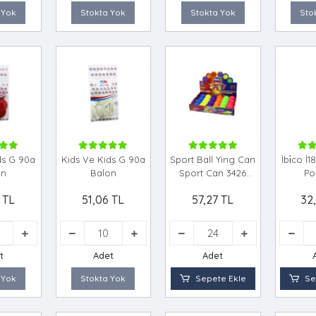
 Yok
Stokta Yok
Stokta Yok
Sto
ds G 90a
Kids Ve Kids G 90a
Sport Ball Ying Can
İbi̇co İ
on
Balon
Sport Can 3426
Po
Real Özs 8896 Ki̇rpi̇
 TL
51,06 TL
57,27 TL
32
Top
t
Adet
Adet
 Yok
Stokta Yok
Sepete Ekle
Se