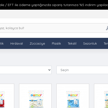
 ile ödeme yaptığınızda sipariş tutarınıza %5 indirim yapılacaktır.
tik
Hırdavat
Züccaciye
Plastik
Tekstil
Sezonluk
Tem