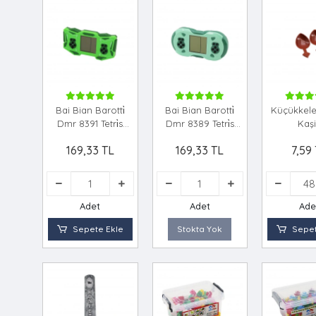
Bai Bian Barotti̇
Bai Bian Barotti̇
Küçükkel
Dmr 8391 Tetri̇s
Dmr 8389 Tetri̇s
Kaş
Elektroni̇k Oyun
Elektroni̇k Oyun
169,33 TL
169,33 TL
7,59
Adet
Adet
Ade
Sepete Ekle
Stokta Yok
Sepet