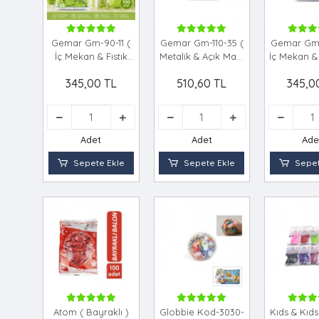
Gemar Gm-90-11 (
Gemar Gm-110-35 (
Gemar Gm-
İç Mekan & Fıstık
Metalik & Açık Mavi
İç Mekan & 
Yeşil ) Balon ( 10'' &
) Balon ( 11'' & 28cm
Balon ( 10'
345,00 TL
510,60 TL
345,0
26cm & 100pcs
& 100pcs )*1x50
& 100pcs 
)*1x100
Adet
Adet
Ade
Sepete Ekle
Sepete Ekle
Sepet
Atom ( Bayraklı )
Globbie Kod-3030-
Kıds & Kıds