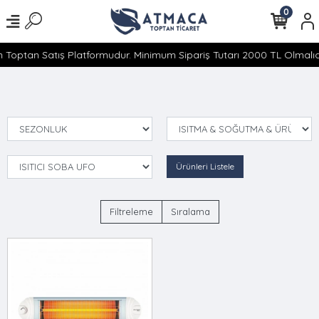
0
 Toptan Satış Platformudur. Minimum Sipariş Tutarı 2000 TL Olmalıdı
Ürünleri Listele
Filtreleme
Sıralama