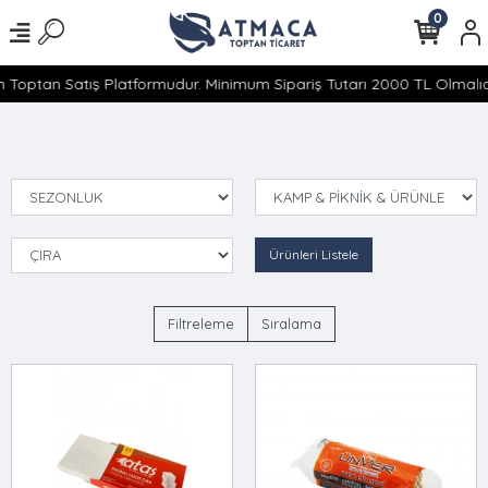
0
 Toptan Satış Platformudur. Minimum Sipariş Tutarı 2000 TL Olmalıdı
Ürünleri Listele
Filtreleme
Sıralama