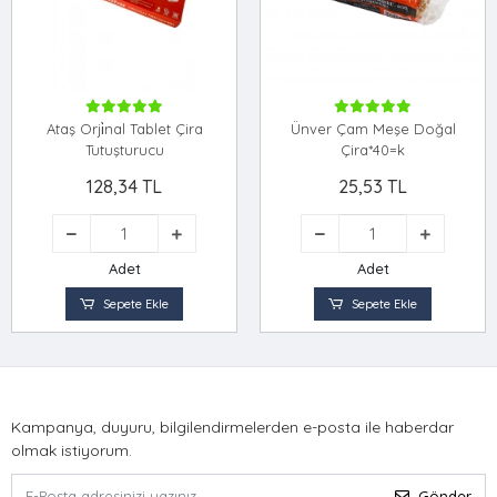
Ataş Orji̇nal Tablet Çira
Ünver Çam Meşe Doğal
Tutuşturucu
Çira*40=k
128,34 TL
25,53 TL
Adet
Adet
Sepete Ekle
Sepete Ekle
Kampanya, duyuru, bilgilendirmelerden e-posta ile haberdar
olmak istiyorum.
Gönder