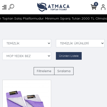
0
 Toptan Satış Platformudur. Minimum Sipariş Tutarı 2000 TL Olmalıdı
Ürünleri Listele
Filtreleme
Sıralama