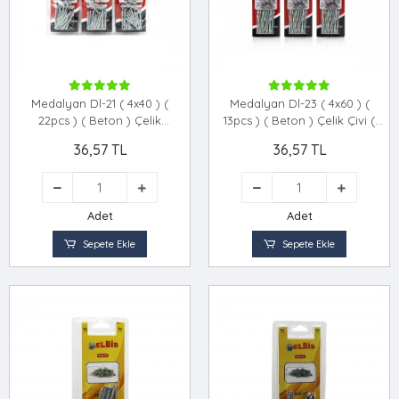
Medalyan Dl-21 ( 4x40 ) (
Medalyan Dl-23 ( 4x60 ) (
22pcs ) ( Beton ) Çelik
13pcs ) ( Beton ) Çelik Çivi (
Çivi*12x12
18pcs )*12x12
36,57 TL
36,57 TL
Adet
Adet
Sepete Ekle
Sepete Ekle