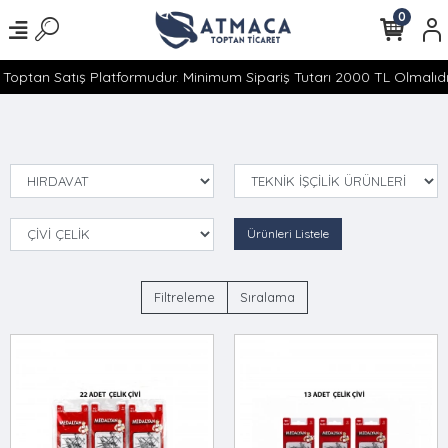
0
Toptan Satış Platformudur. Minimum Sipariş Tutarı 2000 TL Olmalıdır
Ürünleri Listele
Filtreleme
Sıralama