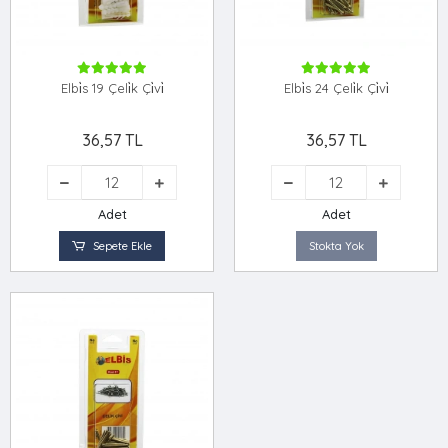
Elbi̇s 19 Çeli̇k Çi̇vi̇
Elbi̇s 24 Çeli̇k Çi̇vi̇
36,57 TL
36,57 TL
Adet
Adet
Sepete Ekle
Stokta Yok