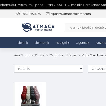
formudur. Minimum Sipariş Tutarı 2000 TL Olmalıdır. Perakende Satış 
05398558950
siparis@atmacaticaret.com
Elektrik
Elektronik
Hediyelik
Oyuncak
Kozme
Ana Sayfa
Plastik
Organizer Ürünler
Kutu Çok Amaçlı