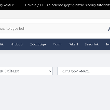
Yoktur.
Havale / EFT ile ödeme yaptığınızda sipariş tutarınıza 
tik
Hırdavat
Züccaciye
Plastik
Tekstil
Sezonluk
Tem