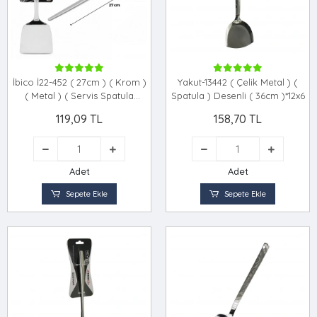
İbico İ22-452 ( 27cm ) ( Krom )
Yakut-13442 ( Çelik Metal ) (
( Metal ) ( Servis Spatula
Spatula ) Desenli ( 36cm )*12x6
)*12x10
119,09 TL
158,70 TL
Adet
Adet
Sepete Ekle
Sepete Ekle