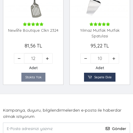
Newli̇fe Boutique Clkn 2324
Yilmaz Mutfak Mutfak
Spatulasi
81,56 TL
95,22 TL
Adet
Adet
Stokta Yok
Sepete Ekle
Kampanya, duyuru, bilgilendirmelerden e-posta ile haberdar
olmak istiyorum.
Gönder