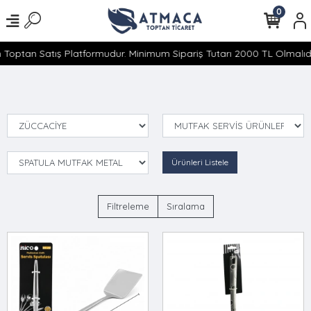
0
 Toptan Satış Platformudur. Minimum Sipariş Tutarı 2000 TL Olmalıdır
Ürünleri Listele
Filtreleme
Sıralama