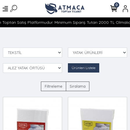
0
 Toptan Satış Platformudur. Minimum Sipariş Tutarı 2000 TL Olmalıdı
Ürünleri Listele
Filtreleme
Sıralama