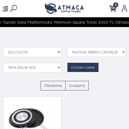
0
 Toptan Satış Platformudur. Minimum Sipariş Tutarı 2000 TL Olmalıdı
Ürünleri Listele
Filtreleme
Sıralama