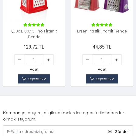
Qlux L 00715 Trio Pi̇rami̇t
Erşen Plasti̇k Prami̇t Rende
Rende
129,72 TL
44,85 TL
Adet
Adet
Sepete Ekle
Sepete Ekle
Kampanya, duyuru, bilgilendirmelerden e-posta ile haberdar
olmak istiyorum.
Gönder