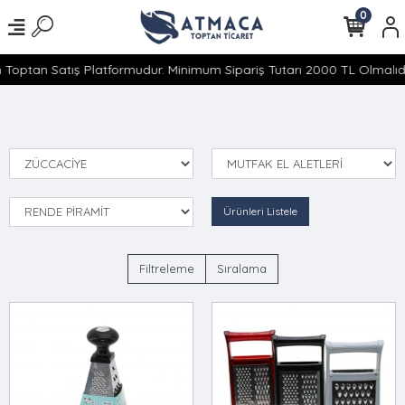
0
 Toptan Satış Platformudur. Minimum Sipariş Tutarı 2000 TL Olmalıdır
Ürünleri Listele
Filtreleme
Sıralama