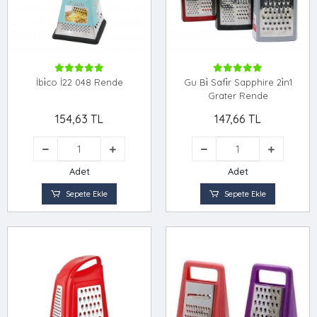
İbi̇co İ22 048 Rende
Gu Bi̇ Safi̇r Sapphire 2i̇n1
Grater Rende
154,63 TL
147,66 TL
Adet
Adet
Sepete Ekle
Sepete Ekle