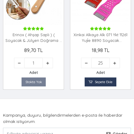
Erinox ( Ahşap Saplı ) (
Xinkai Alkaya Alk 071 Ykt 11261
Soyacak & Jülyen Doğrama &
Yuji̇e 8890 Soyacak
Açacak ) Çok Amaçlı
Vesoyacak Ve Rende
89,70 TL
18,98 TL
Soyacak*20x20
Vedi̇li̇mleyi̇ci̇ Ve Ci̇ps Ve
Şeki̇llendi̇ri̇ci̇
Adet
Adet
Stokta Yok
Sepete Ekle
Kampanya, duyuru, bilgilendirmelerden e-posta ile haberdar
olmak istiyorum.
Gönder