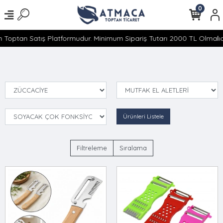
0
 Toptan Satış Platformudur. Minimum Sipariş Tutarı 2000 TL Olmalıdı
Ürünleri Listele
Filtreleme
Sıralama