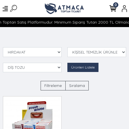
0
 Toptan Satış Platformudur. Minimum Sipariş Tutarı 2000 TL Olmalıdı
Ürünleri Listele
Filtreleme
Sıralama