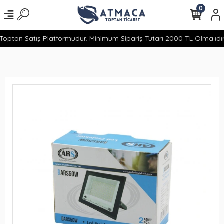
0
optan Satış Platformudur. Minimum Sipariş Tutarı 2000 TL Olmalıdır.