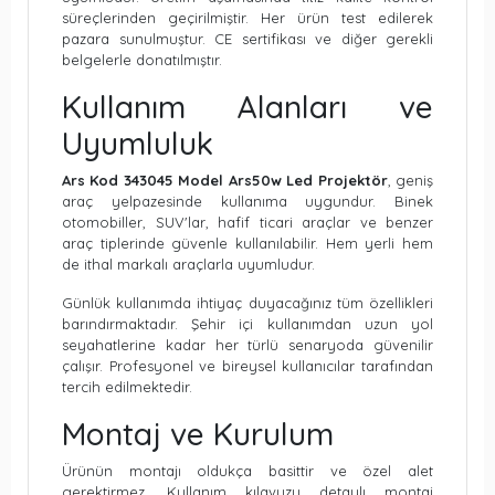
süreçlerinden geçirilmiştir. Her ürün test edilerek
pazara sunulmuştur. CE sertifikası ve diğer gerekli
belgelerle donatılmıştır.
Kullanım Alanları ve
Uyumluluk
Ars Kod 343045 Model Ars50w Led Projektör
, geniş
araç yelpazesinde kullanıma uygundur. Binek
otomobiller, SUV'lar, hafif ticari araçlar ve benzer
araç tiplerinde güvenle kullanılabilir. Hem yerli hem
de ithal markalı araçlarla uyumludur.
Günlük kullanımda ihtiyaç duyacağınız tüm özellikleri
barındırmaktadır. Şehir içi kullanımdan uzun yol
seyahatlerine kadar her türlü senaryoda güvenilir
çalışır. Profesyonel ve bireysel kullanıcılar tarafından
tercih edilmektedir.
Montaj ve Kurulum
Ürünün montajı oldukça basittir ve özel alet
gerektirmez. Kullanım kılavuzu detaylı montaj