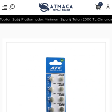
0
optan Satış Platformudur. Minimum Sipariş Tutarı 2000 TL Olmalıdır.