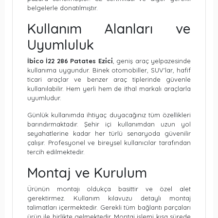
belgelerle donatılmıştır.
Kullanım Alanları ve
Uyumluluk
İbi̇co İ22 286 Patates Ezi̇ci̇
, geniş araç yelpazesinde
kullanıma uygundur. Binek otomobiller, SUV'lar, hafif
ticari araçlar ve benzer araç tiplerinde güvenle
kullanılabilir. Hem yerli hem de ithal markalı araçlarla
uyumludur.
Günlük kullanımda ihtiyaç duyacağınız tüm özellikleri
barındırmaktadır. Şehir içi kullanımdan uzun yol
seyahatlerine kadar her türlü senaryoda güvenilir
çalışır. Profesyonel ve bireysel kullanıcılar tarafından
tercih edilmektedir.
Montaj ve Kurulum
Ürünün montajı oldukça basittir ve özel alet
gerektirmez. Kullanım kılavuzu detaylı montaj
talimatları içermektedir. Gerekli tüm bağlantı parçaları
ürün ile birlikte gelmektedir. Montaj işlemi kısa sürede