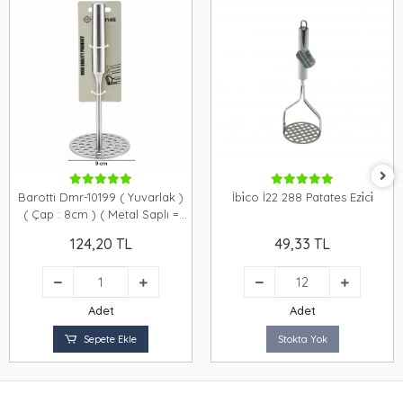
Barotti Dmr-10199 ( Yuvarlak )
İbi̇co İ22 288 Patates Ezi̇ci̇
( Çap : 8cm ) ( Metal Saplı =
11.5cm ) ( Metal ) Patates Ezici (
124,20 TL
49,33 TL
Toplam Uzunluk : 26.5cm )*144
Adet
Adet
Sepete Ekle
Stokta Yok