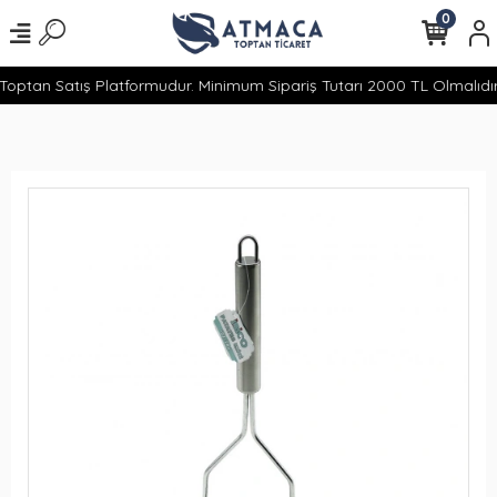
0
optan Satış Platformudur. Minimum Sipariş Tutarı 2000 TL Olmalıdır.