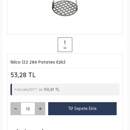
İbi̇co İ22 286 Patates Ezi̇ci̇
53,28 TL
Havale/EFT ile
50,61 TL
Sepete Ekle