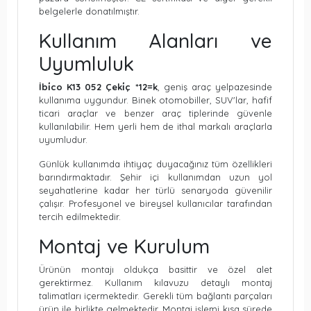
belgelerle donatılmıştır.
Kullanım Alanları ve
Uyumluluk
İbi̇co K13 052 Çeki̇ç *12=k
, geniş araç yelpazesinde
kullanıma uygundur. Binek otomobiller, SUV'lar, hafif
ticari araçlar ve benzer araç tiplerinde güvenle
kullanılabilir. Hem yerli hem de ithal markalı araçlarla
uyumludur.
Günlük kullanımda ihtiyaç duyacağınız tüm özellikleri
barındırmaktadır. Şehir içi kullanımdan uzun yol
seyahatlerine kadar her türlü senaryoda güvenilir
çalışır. Profesyonel ve bireysel kullanıcılar tarafından
tercih edilmektedir.
Montaj ve Kurulum
Ürünün montajı oldukça basittir ve özel alet
gerektirmez. Kullanım kılavuzu detaylı montaj
talimatları içermektedir. Gerekli tüm bağlantı parçaları
ürün ile birlikte gelmektedir. Montaj işlemi kısa sürede