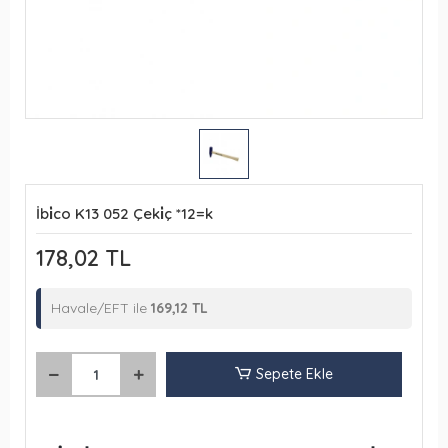
İbi̇co K13 052 Çeki̇ç *12=k
178,02 TL
Havale/EFT ile
169,12 TL
Sepete Ekle