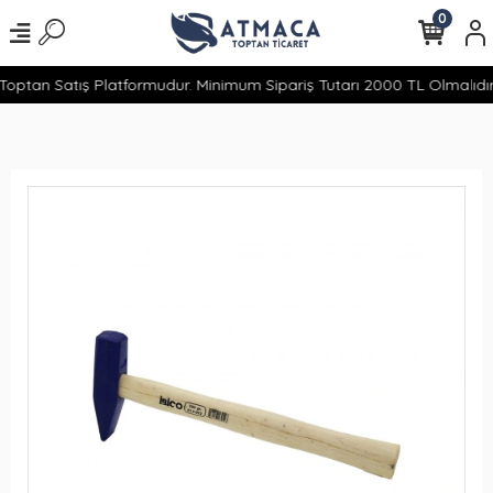
0
optan Satış Platformudur. Minimum Sipariş Tutarı 2000 TL Olmalıdır.