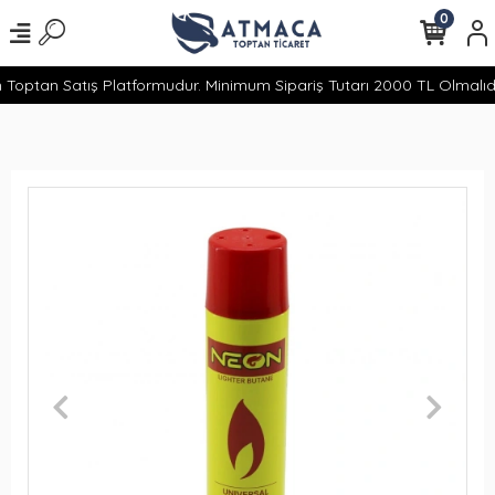
0
 Toptan Satış Platformudur. Minimum Sipariş Tutarı 2000 TL Olmalıdır