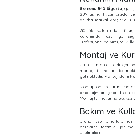
Siemens B40 Si̇gorta
, geni
SUV'lar, hafif ticari araçlar 
de ithal markalı araçlarla uy
Günlük kullanımda ihtiyaç 
kullanımdan uzun yol seyah
Profesyonel ve bireysel kullan
Montaj ve Ku
Ürünün montajı oldukça basi
montaj talimatları içermek
gelmektedir. Montaj işlemi kı
Montaj öncesi araç motor 
ambalajından çıkarıldıktan s
Montaj talimatlarına eksiksiz 
Bakım ve Kull
Ürünün uzun ömürlü olması iç
gerekirse temizlik yapılmal
uyulmalıdır.