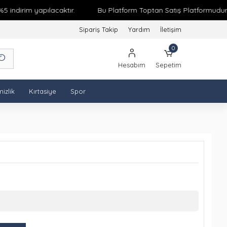
ndirim yapılacaktır.
Bu Platform Toptan Satış Platformudur. Min
Sipariş Takip
Yardım
İletişim
0
Hesabım
Sepetim
izlik
Kırtasiye
Spor