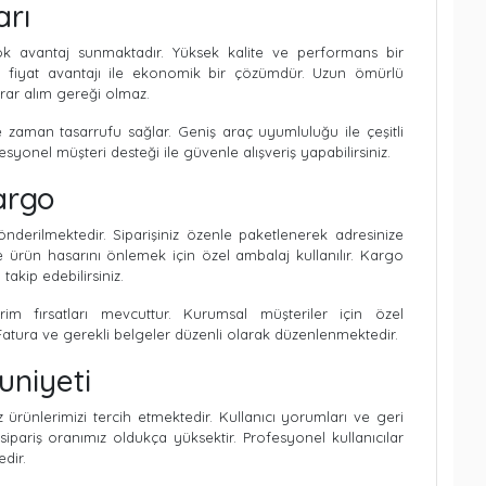
arı
k avantaj sunmaktadır. Yüksek kalite ve performans bir
 fiyat avantajı ile ekonomik bir çözümdür. Uzun ömürlü
rar alım gereği olmaz.
 zaman tasarrufu sağlar. Geniş araç uyumluluğu ile çeşitli
esyonel müşteri desteği ile güvenle alışveriş yapabilirsiniz.
argo
önderilmektedir. Siparişiniz özenle paketlenerek adresinize
e ürün hasarını önlemek için özel ambalaj kullanılır. Kargo
takip edebilirsiniz.
rim fırsatları mevcuttur. Kurumsal müşteriler için özel
Fatura ve gerekli belgeler düzenli olarak düzenlenmektedir.
niyeti
rünlerimizi tercih etmektedir. Kullanıcı yorumları ve geri
 sipariş oranımız oldukça yüksektir. Profesyonel kullanıcılar
dir.