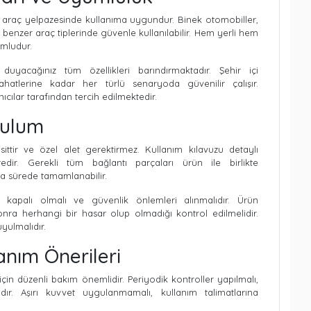
ş araç yelpazesinde kullanıma uygundur. Binek otomobiller,
ve benzer araç tiplerinde güvenle kullanılabilir. Hem yerli hem
umludur.
duyacağınız tüm özellikleri barındırmaktadır. Şehir içi
atlerine kadar her türlü senaryoda güvenilir çalışır.
ıcılar tarafından tercih edilmektedir.
rulum
ttir ve özel alet gerektirmez. Kullanım kılavuzu detaylı
tedir. Gerekli tüm bağlantı parçaları ürün ile birlikte
sa sürede tamamlanabilir.
kapalı olmalı ve güvenlik önlemleri alınmalıdır. Ürün
onra herhangi bir hasar olup olmadığı kontrol edilmelidir.
uyulmalıdır.
anım Önerileri
in düzenli bakım önemlidir. Periyodik kontroller yapılmalı,
ıdır. Aşırı kuvvet uygulanmamalı, kullanım talimatlarına