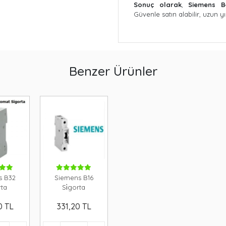
Sonuç olarak
,
Siemens B
Güvenle satın alabilir, uzun yı
Benzer Ürünler
s B32
Siemens B16
rta
Si̇gorta
0 TL
331,20 TL