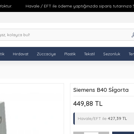
ur.
Havale / EFT ile ödeme yaptığınızda sipariş tutarınıza %5 i
tik
Hırdavat
Züccaciye
Plastik
Tekstil
Sezonluk
Tem
Siemens B40 Si̇gorta
449,88 TL
Havale/EFT ile
427,39 TL