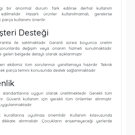
ngi bir anormal durum fark edilirse derhal kullanım
dilmelidir. Hasarlı ürünler kullanılmamalı, gerekirse
k parça kullanımı önerilir.
şteri Desteği
antisi ile satılmaktadır. Garanti süresi boyunca üretim
sorunlarda değişim veya onarım hizmeti sunulmaktadır.
kte gelen belgede detaylı olarak açıklanmıştır.
ri ekibimiz tüm sorularınızı yanıtlamaya hazırdır. Teknik
dek parça temini konusunda destek sağlanmaktadır.
nlik
e standartlarına uygun olarak üretilmektedir. Gerekli tüm
ir. Güvenli kullanım için gerekli tüm önlemler alınmıştır.
 uygulanmaktadır.
 kurallarına uyulması önemlidir. Kullanım kılavuzunda
rı dikkate alınmalıdır. Çocukların erişemeyeceği yerlerde