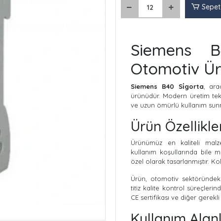
Sepet
Siemens B4
Otomotiv Ü
Siemens B40 Si̇gorta
, ara
ürünüdür. Modern üretim tekn
ve uzun ömürlü kullanım sun
Ürün Özellikle
Ürünümüz en kaliteli malze
kullanım koşullarında bile 
özel olarak tasarlanmıştır. K
Ürün, otomotiv sektöründeki
titiz kalite kontrol süreçleri
CE sertifikası ve diğer gerekli
Kullanım Alan