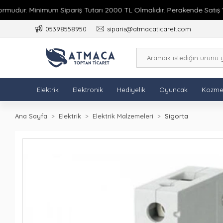
dur. Minimum Sipariş Tutarı 2000 TL Olmalıdır. Perakende Satış Yokt
05398558950
siparis@atmacaticaret.com
Elektrik
Elektronik
Hediyelik
Oyuncak
Kozme
Ana Sayfa
Elektrik
Elektrik Malzemeleri
Sigorta