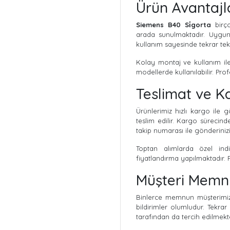
Ürün Avantajl
Siemens B40 Si̇gorta
birço
arada sunulmaktadır. Uygun
kullanım sayesinde tekrar tek
Kolay montaj ve kullanım ile
modellerde kullanılabilir. Prof
Teslimat ve K
Ürünlerimiz hızlı kargo ile g
teslim edilir. Kargo sürecind
takip numarası ile gönderinizi 
Toptan alımlarda özel indi
fiyatlandırma yapılmaktadır. 
Müşteri Memnu
Binlerce memnun müşterimiz ü
bildirimler olumludur. Tekrar
tarafından da tercih edilmekte