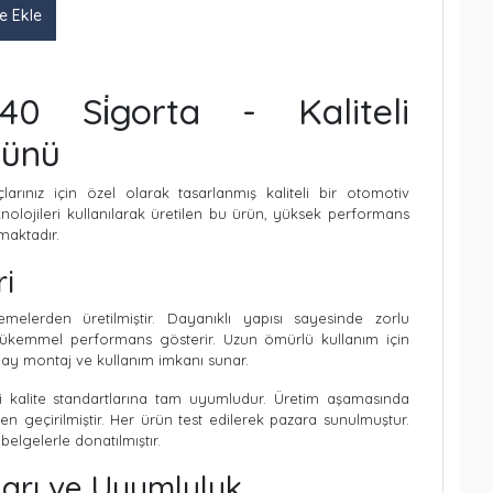
e Ekle
0 Si̇gorta - Kaliteli
rünü
çlarınız için özel olarak tasarlanmış kaliteli bir otomotiv
olojileri kullanılarak üretilen bu ürün, yüksek performans
maktadır.
ri
melerden üretilmiştir. Dayanıklı yapısı sayesinde zorlu
mükemmel performans gösterir. Uzun ömürlü kullanım için
olay montaj ve kullanım imkanı sunar.
 kalite standartlarına tam uyumludur. Üretim aşamasında
nden geçirilmiştir. Her ürün test edilerek pazara sunulmuştur.
 belgelerle donatılmıştır.
ları ve Uyumluluk