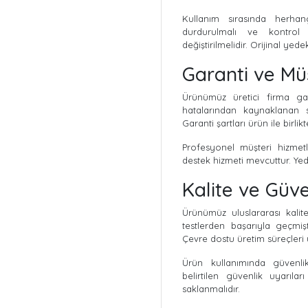
Kullanım sırasında herha
durdurulmalı ve kontrol e
değiştirilmelidir. Orijinal yede
Garanti ve Mü
Ürünümüz üretici firma gar
hatalarından kaynaklanan 
Garanti şartları ürün ile birli
Profesyonel müşteri hizmetle
destek hizmeti mevcuttur. Ye
Kalite ve Güve
Ürünümüz uluslararası kalit
testlerden başarıyla geçmişt
Çevre dostu üretim süreçleri
Ürün kullanımında güvenlik
belirtilen güvenlik uyarıla
saklanmalıdır.