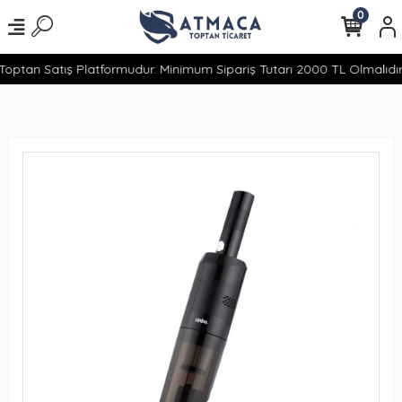
0
optan Satış Platformudur. Minimum Sipariş Tutarı 2000 TL Olmalıdır.