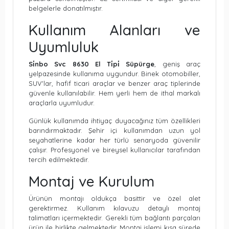
belgelerle donatılmıştır.
Kullanım Alanları ve
Uyumluluk
Si̇nbo Svc 8630 El Ti̇pi̇ Süpürge
, geniş araç
yelpazesinde kullanıma uygundur. Binek otomobiller,
SUV'lar, hafif ticari araçlar ve benzer araç tiplerinde
güvenle kullanılabilir. Hem yerli hem de ithal markalı
araçlarla uyumludur.
Günlük kullanımda ihtiyaç duyacağınız tüm özellikleri
barındırmaktadır. Şehir içi kullanımdan uzun yol
seyahatlerine kadar her türlü senaryoda güvenilir
çalışır. Profesyonel ve bireysel kullanıcılar tarafından
tercih edilmektedir.
Montaj ve Kurulum
Ürünün montajı oldukça basittir ve özel alet
gerektirmez. Kullanım kılavuzu detaylı montaj
talimatları içermektedir. Gerekli tüm bağlantı parçaları
ürün ile birlikte gelmektedir. Montaj işlemi kısa sürede