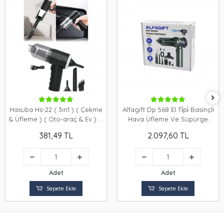
Hasuba Hs-22 ( 3in1 ) ( Çekme
Alfagift Dp 568 El Ti̇pi̇ Basinçli
& Üfleme ) ( Oto-araç & Ev ) El
Hava Üfleme Ve Süpürge
Tipi Süpürge ( Usb Şarjlı ) (
100w
381,49 TL
2.097,60 TL
Mini & Taşınabilir )i*80
Adet
Adet
Sepete Ekle
Sepete Ekle