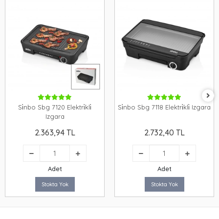
Si̇nbo Sbg 7120 Elektri̇kli̇
Si̇nbo Sbg 7118 Elektri̇kli̇ Izgara
Izgara
2.363,94 TL
2.732,40 TL
Adet
Adet
Stokta Yok
Stokta Yok