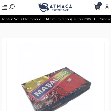
0
 Toptan Satış Platformudur. Minimum Sipariş Tutarı 2000 TL Olmalıdır